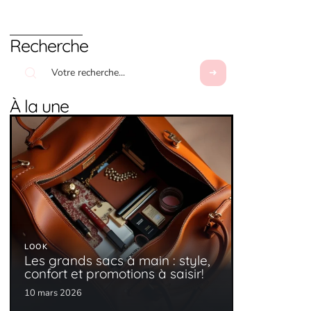
Recherche
À la une
LOOK
Les grands sacs à main : style,
confort et promotions à saisir!
10 mars 2026