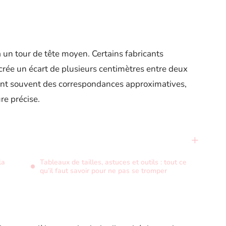
 un tour de tête moyen. Certains fabricants
i crée un écart de plusieurs centimètres entre deux
hent souvent des correspondances approximatives,
re précise.
la
Tableaux de tailles, astuces et outils : tout ce
qu’il faut savoir pour ne pas se tromper