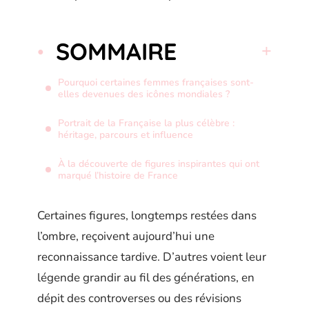
SOMMAIRE
Pourquoi certaines femmes françaises sont-
elles devenues des icônes mondiales ?
Portrait de la Française la plus célèbre :
héritage, parcours et influence
À la découverte de figures inspirantes qui ont
marqué l’histoire de France
Certaines figures, longtemps restées dans
l’ombre, reçoivent aujourd’hui une
reconnaissance tardive. D’autres voient leur
légende grandir au fil des générations, en
dépit des controverses ou des révisions