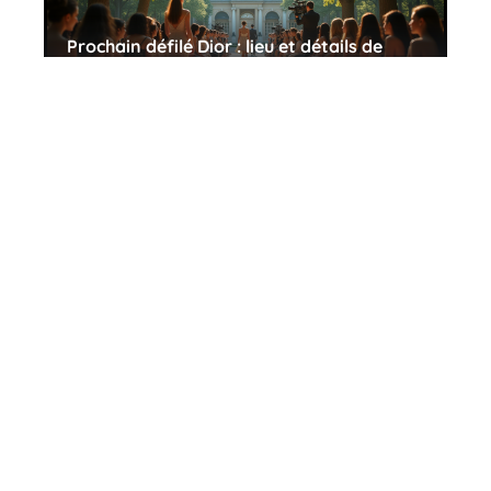
Prochain défilé Dior : lieu et détails de
l’événement à venir
10 mars 2026
Porter un crop top après 40 ans : astuces
et conseils de style
10 mars 2026
Contact
Mentions Légales
Sitemap