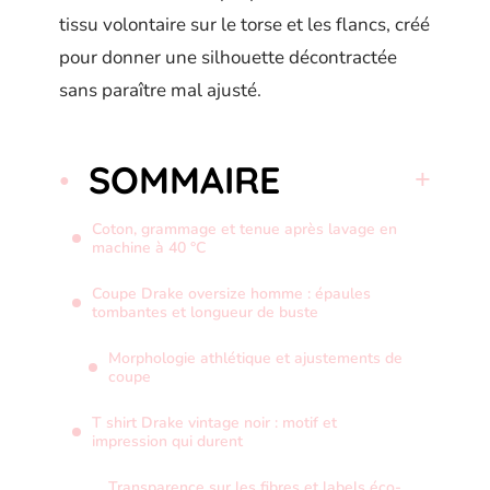
tissu volontaire sur le torse et les flancs, créé
pour donner une silhouette décontractée
sans paraître mal ajusté.
SOMMAIRE
Coton, grammage et tenue après lavage en
machine à 40 °C
Coupe Drake oversize homme : épaules
tombantes et longueur de buste
Morphologie athlétique et ajustements de
coupe
T shirt Drake vintage noir : motif et
impression qui durent
Transparence sur les fibres et labels éco-