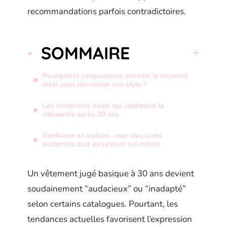
recommandations parfois contradictoires.
SOMMAIRE
Pourquoi la cinquantaine est-elle le moment
idéal pour réinventer son style ?
Les tendances mode qui subliment la
silhouette après 50 ans
Confiance et audace : oser des looks
modernes tout en restant soi-même
Un vêtement jugé basique à 30 ans devient
soudainement “audacieux” ou “inadapté”
selon certains catalogues. Pourtant, les
tendances actuelles favorisent l’expression