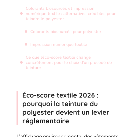
Colorants biosourcés et impression
numérique textile : alternatives crédibles pour
teindre le polyester
Colorants biosourcés pour polyester
Impression numérique textile
Ce que l’éco-score textile change
concrètement pour le choix d’un procédé de
teinture
Éco-score textile 2026 :
pourquoi la teinture du
polyester devient un levier
réglementaire
L’affichage environnemental des vêtements,