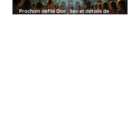
Prochain défilé Dior : lieu et détails de
l’événement à venir
10 mars 2026
Porter un crop top après 40 ans : astuces
et conseils de style
10 mars 2026
Contact
Mentions Légales
Sitemap