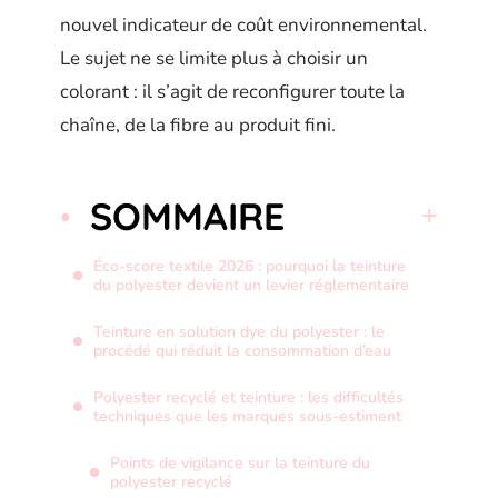
nouvel indicateur de coût environnemental.
Le sujet ne se limite plus à choisir un
colorant : il s’agit de reconfigurer toute la
chaîne, de la fibre au produit fini.
SOMMAIRE
Éco-score textile 2026 : pourquoi la teinture
du polyester devient un levier réglementaire
Teinture en solution dye du polyester : le
procédé qui réduit la consommation d’eau
Polyester recyclé et teinture : les difficultés
techniques que les marques sous-estiment
Points de vigilance sur la teinture du
polyester recyclé