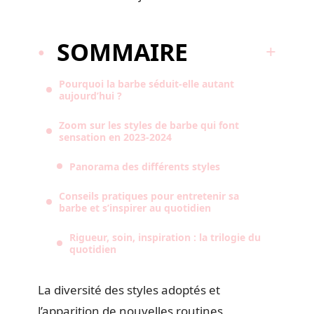
SOMMAIRE
Pourquoi la barbe séduit-elle autant
aujourd’hui ?
Zoom sur les styles de barbe qui font
sensation en 2023-2024
Panorama des différents styles
Conseils pratiques pour entretenir sa
barbe et s’inspirer au quotidien
Rigueur, soin, inspiration : la trilogie du
quotidien
La diversité des styles adoptés et
l’apparition de nouvelles routines