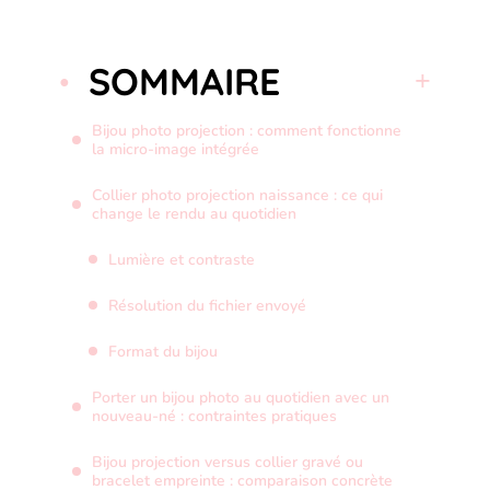
SOMMAIRE
Bijou photo projection : comment fonctionne
la micro-image intégrée
Collier photo projection naissance : ce qui
change le rendu au quotidien
Lumière et contraste
Résolution du fichier envoyé
Format du bijou
Porter un bijou photo au quotidien avec un
nouveau-né : contraintes pratiques
Bijou projection versus collier gravé ou
bracelet empreinte : comparaison concrète