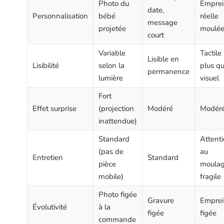
Photo du
Emprei
date,
Personnalisation
bébé
réelle
message
projetée
moulé
court
Variable
Tactile
Lisible en
Lisibilité
selon la
plus q
permanence
lumière
visuel
Fort
Effet surprise
(projection
Modéré
Modér
inattendue)
Standard
Attent
(pas de
au
Entretien
Standard
pièce
moula
mobile)
fragile
Photo figée
Gravure
Emprei
Évolutivité
à la
figée
figée
commande